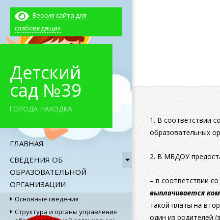
Skip
Версия сайта для
to
слабовидящих
content
Детский
сад №39
ГОРОДА НАХОДКА
1. В соответствии 
образовательных ор
Primary
ГЛАВНАЯ
Navigation
2. В МБДОУ предос
СВЕДЕНИЯ ОБ
Menu
ОБРАЗОВАТЕЛЬНОЙ
– в соответствии со
ОРГАНИЗАЦИИ
выплачивается ком
Основные сведения
такой платы на втор
Структура и органы управления
один из родителей (