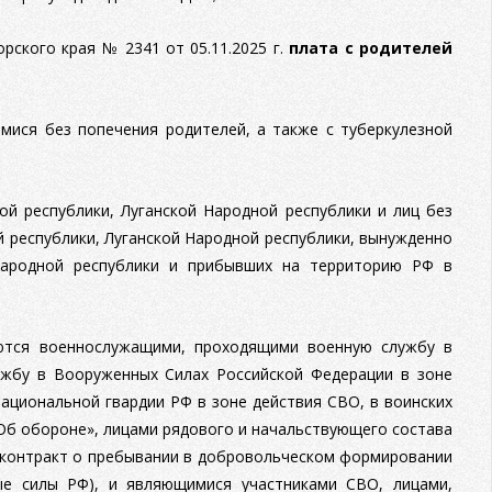
рского края № 2341 от 05.11.2025 г.
плата с родителей
мися без попечения родителей, а также с туберкулезной
ой республики, Луганской Народной республики и лиц без
 республики, Луганской Народной республики, вынужденно
Народной республики и прибывших на территорию РФ в
яются военнослужащими, проходящими военную службу в
жбу в Вооруженных Силах Российской Федерации в зоне
ациональной гвардии РФ в зоне действия СВО, в воинских
 «Об обороне», лицами рядового и начальствующего состава
и контракт о пребывании в добровольческом формировании
ые силы РФ), и являющимися участниками СВО, лицами,