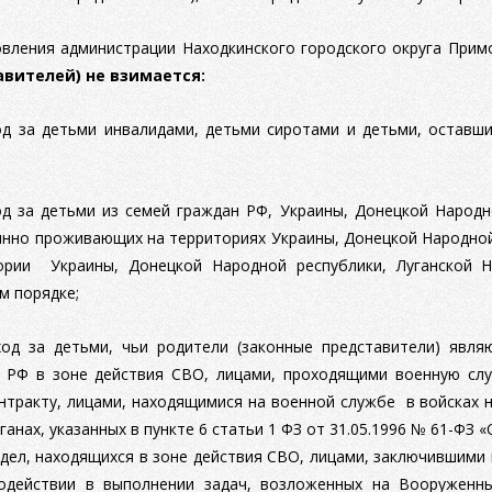
овления администрации Находкинского городского округа Примо
авителей) не взимается:
од за детьми инвалидами, детьми сиротами и детьми, оставши
од за детьми из семей граждан РФ, Украины, Донецкой Народн
янно проживающих на территориях Украины, Донецкой Народной
ории Украины, Донецкой Народной республики, Луганской 
м порядке;
ход за детьми, чьи родители (законные представители) явл
 РФ в зоне действия СВО, лицами, проходящими военную слу
нтракту, лицами, находящимися на военной службе в войсках н
анах, указанных в пункте 6 статьи 1 ФЗ от 31.05.1996 № 61-ФЗ
 дел, находящихся в зоне действия СВО, лицами, заключившим
одействии в выполнении задач, возложенных на Вооруженн