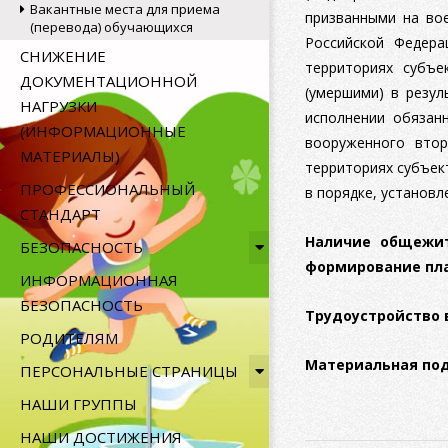
Вакантные места для приема
призванными на во
(перевода) обучающихся
Российской Федера
СНИЖЕНИЕ
территориях субъе
ДОКУМЕНТАЦИОННОЙ
(умершими) в резул
НАГРУЗКИ
исполнении обязан
(ИНФОРМАЦИОННЫЕ
вооруженного втор
МАТЕРИАЛЫ)
территориях субъек
ПРОФЕССИОНАЛЬНЫЙ
в порядке, установ
СТАНДАРТ
Наличие общежит
БЕЗОПАСНОСТЬ
формирование пл
ИНФОРМАЦИОННАЯ
БЕЗОПАСНОСТЬ
Трудоустройство
РОДИТЕЛЯМ
Материальная по
ПЕРСОНАЛЬНЫЕ СТРАНИЦЫ
НАШИ ГРУППЫ
НАШИ ДОСТИЖЕНИЯ