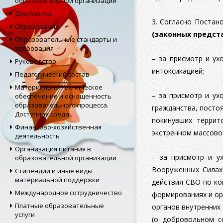
образовательной организации
Документы
3. Согласно Постан
Образование
(законных предст
Образовательные стандарты и
требования
– за присмотр и ух
Руководство
интоксикацией;
Педагогический состав
Материально-техническое
– за присмотр и ух
обеспечение и оснащенность
образовательного процесса.
гражданства, посто
Доступная среда
покинувших террит
Финансово-хозяйственная
экстренном массово
деятельность
Организация питания в
– за присмотр и у
образовательной организации
Вооруженных Силах
Стипендии и иные виды
материальной поддержки
действия СВО по ко
Международное сотрудничество
формированиях и орг
Платные образовательные
органов внутренних
услуги
(о добровольном с