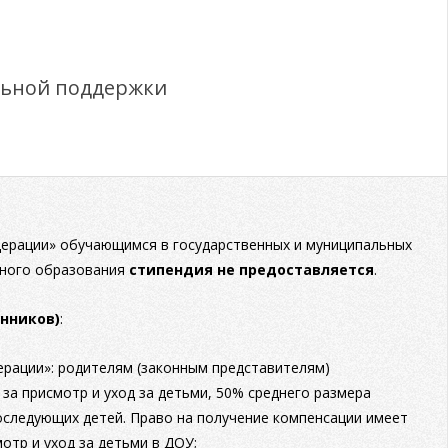
льной поддержки
едерации» обучающимся в государственных и муниципальных
ьного образования
стипендия
не предоставляется
.
анников)
:
дерации»: родителям (законным представителям)
за присмотр и уход за детьми, 50% среднего размера
последующих детей. Право на получение компенсации имеет
отр и уход за детьми в ДОУ;