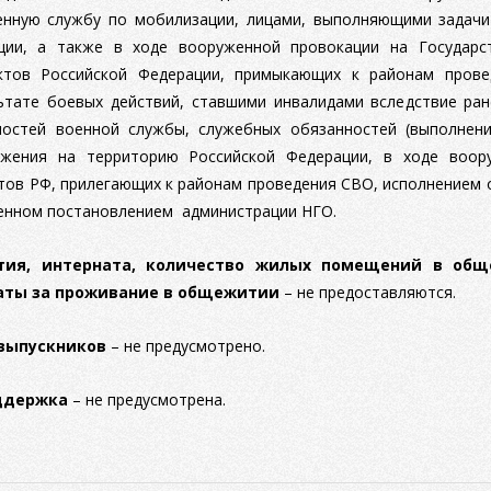
енную службу по мобилизации, лицами, выполняющими задач
ции, а также в ходе вооруженной провокации на Государс
ктов Российской Федерации, примыкающих к районам пров
ьтате боевых действий, ставшими инвалидами вследствие ране
ностей военной службы, служебных обязанностей (выполнен
жения на территорию Российской Федерации, в ходе воор
тов РФ, прилегающих к районам проведения СВО, исполнением 
ленном постановлением администрации НГО.
ия, интерната, количество жилых помещений в обще
аты за проживание в общежитии
– не предоставляются.
 выпускников
– не предусмотрено.
ддержка
– не предусмотрена.