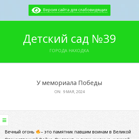
Skip
Версия сайта для слабовидящих
to
content
Детский сад №39
ГОРОДА НАХОДКА
Primary
Navigation
У мемориала Победы
Menu
ON:
9 МАЯ, 2024
Вечный огонь
– это памятник павшим воинам в Великой