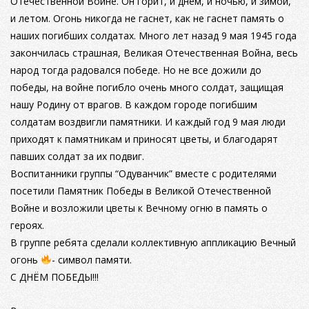
Отечественной Войне. Он горит, и днем, и ночью, и зимой,
и летом. Огонь никогда не гаснет, как не гаснет память о
наших погибших солдатах. Много лет назад 9 мая 1945 года
закончилась страшная, Великая Отечественная Война, весь
народ тогда радовался победе. Но не все дожили до
победы, на войне погибло очень много солдат, защищая
нашу Родину от врагов. В каждом городе погибшим
солдатам воздвигли памятники. И каждый год 9 мая люди
приходят к памятникам и приносят цветы, и благодарят
павших солдат за их подвиг.
Воспитанники группы “Одуванчик” вместе с родителями
посетили Памятник Победы в Великой Отечественной
Войне и возложили цветы к Вечному огню в память о
героях.
В группе ребята сделали коллективную аппликацию Вечный
огонь
- символ памяти.
С ДНЁМ ПОБЕДЫ!!!