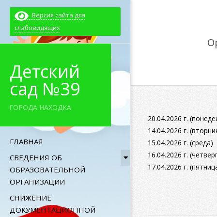
Skip
Версия сайта для
to
слабовидящих
content
О
Детский
сад №39
ГОРОДА НАХОДКА
20.04.2026 г. (понед
14.04.2026 г. (вторни
Primary
ГЛАВНАЯ
15.04.2026 г. (среда)
Navigation
16.04.2026 г. (четвер
СВЕДЕНИЯ ОБ
Menu
17.04.2026 г. (пятниц
ОБРАЗОВАТЕЛЬНОЙ
ОРГАНИЗАЦИИ
СНИЖЕНИЕ
ДОКУМЕНТАЦИОННОЙ