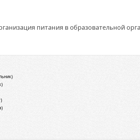
рганизация питания в образовательной орг
ельник)
к)
г)
а)